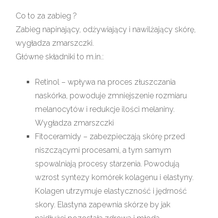
Co to za zabieg ?
Zabieg napinający, odżywiający i nawilżający skórę,
wygładza zmarszczki.
Główne składniki to m.in.:
Retinol – wpływa na proces złuszczania
naskórka, powoduje zmniejszenie rozmiaru
melanocytów i redukcje ilości melaniny.
Wygładza zmarszczki
Fitoceramidy – zabezpieczają skórę przed
niszczącymi procesami, a tym samym
spowalniają procesy starzenia. Powodują
wzrost syntezy komórek kolagenu i elastyny.
Kolagen utrzymuje elastyczność i jędrność
skory. Elastyna zapewnia skórze by jak