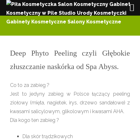
Deep Phyto Peeling czyli Głębokie
złuszczanie naskórka od Spa Abyss.
Co to za zabieg ?
Jest to jedyny zabieg w Polsce łączący peeling
ziołowy (mięta, nagietek, irys, drzewo sandałowe) z
kwasami salicylowym, glikolowym i kwasami AHA.
Dla kogo ten zabieg ?
Dla skór trądzikowych