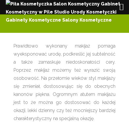
Prawidłowo wykonany makijaż pomaga
wyeksponować urodę, podkreślić jej subtelność
a także zamaskuje niedoskonałości cery.
Poprzez makijaż możemy też wyrazić swoją
osobowość. Na przełomie wieków styl makijaży
się zmieniał, dostosowując się do obecnych
kanonów piękna. Ogromnym atutem makijażu
jest to że można go dostosować do każdej
okazji, lekki dzienny czy też mocniejszy bardziej
charakterystyczny na specjalną okazję.