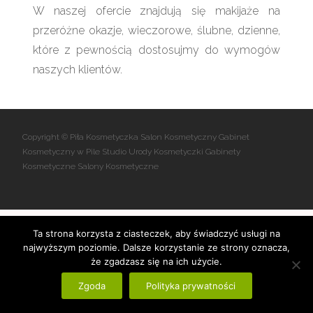
W naszej ofercie znajdują się makijaże na
przeróżne okazje, wieczorowe, ślubne, dzienne,
które z pewnością dostosujmy do wymogów
naszych klientów.
Copyright © Piła Kosmetyczka Salon Kosmetyczny Gabinet
Kosmetyczny w Pile Studio Urody Kosmetyczki Gabinety
Kosmetyczne Salony Kosmetyczne
Ta strona korzysta z ciasteczek, aby świadczyć usługi na
najwyższym poziomie. Dalsze korzystanie ze strony oznacza,
że zgadzasz się na ich użycie.
Zgoda
Polityka prywatności