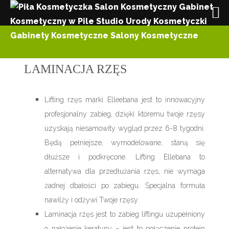
LAMINACJA RZĘS
Lifting rzęs marki Elleebana jest to innowacyjny
profesjonalny zabieg, dzięki któremu twoje rzęsy
uzyskają niesamowity wygląd przez 6-8 tygodni.
Będą pełniejsze, wymodelowane, staną się
dłuższe i podkręcone. Lifting Ellebana to
alternatywa dla przedłużania rzęs, nie wymaga
żadnej dbałości po zabiegu. Specjalna formuła
nawilży i odżywi Twoje rzęsy.
Laminacja rzęs jest to zabieg liftingu uzupełniony
o nałożenie keratyny – jest to połączenie protein