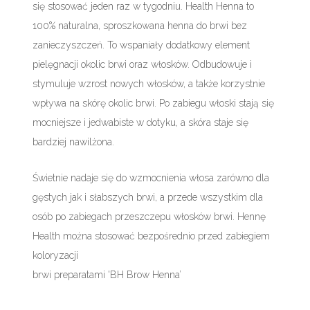
się stosować jeden raz w tygodniu. Health Henna to
100% naturalna, sproszkowana henna do brwi bez
zanieczyszczeń. To wspaniały dodatkowy element
pielęgnacji okolic brwi oraz włosków. Odbudowuje i
stymuluje wzrost nowych włosków, a także korzystnie
wpływa na skórę okolic brwi. Po zabiegu włoski stają się
mocniejsze i jedwabiste w dotyku, a skóra staje się
bardziej nawilżona.
Świetnie nadaje się do wzmocnienia włosa zarówno dla
gęstych jak i słabszych brwi, a przede wszystkim dla
osób po zabiegach przeszczepu włosków brwi. Hennę
Health można stosować bezpośrednio przed zabiegiem
koloryzacji
brwi preparatami 'BH Brow Henna’