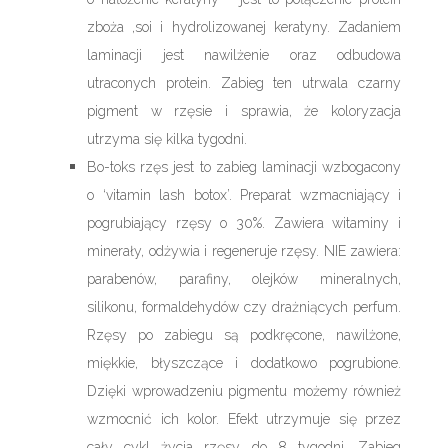
zboża ,soi i hydrolizowanej keratyny. Zadaniem
laminacji jest nawilżenie oraz odbudowa
utraconych protein. Zabieg ten utrwala czarny
pigment w rzęsie i sprawia, że koloryzacja
utrzyma się kilka tygodni.
Bo-toks rzęs jest to zabieg laminacji wzbogacony
o ‘vitamin lash botox’. Preparat wzmacniający i
pogrubiający rzęsy o 30%. Zawiera witaminy i
minerały, odżywia i regeneruje rzęsy. NIE zawiera:
parabenów, parafiny, olejków mineralnych,
silikonu, formaldehydów czy drażniących perfum.
Rzęsy po zabiegu są podkręcone, nawilżone,
miękkie, błyszczące i dodatkowo pogrubione.
Dzięki wprowadzeniu pigmentu możemy również
wzmocnić ich kolor. Efekt utrzymuje się przez
cały cykl życia rzęsy do 8 tygodni. Zabieg