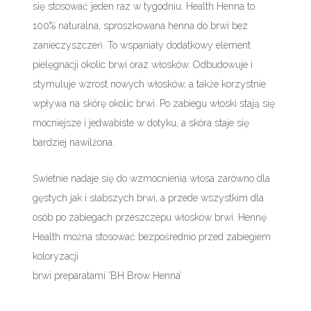
się stosować jeden raz w tygodniu. Health Henna to
100% naturalna, sproszkowana henna do brwi bez
zanieczyszczeń. To wspaniały dodatkowy element
pielęgnacji okolic brwi oraz włosków. Odbudowuje i
stymuluje wzrost nowych włosków, a także korzystnie
wpływa na skórę okolic brwi. Po zabiegu włoski stają się
mocniejsze i jedwabiste w dotyku, a skóra staje się
bardziej nawilżona.
Świetnie nadaje się do wzmocnienia włosa zarówno dla
gęstych jak i słabszych brwi, a przede wszystkim dla
osób po zabiegach przeszczepu włosków brwi. Hennę
Health można stosować bezpośrednio przed zabiegiem
koloryzacji
brwi preparatami 'BH Brow Henna’