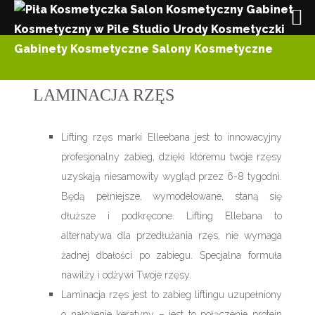
LAMINACJA RZĘS
Lifting rzęs marki Elleebana jest to innowacyjny
profesjonalny zabieg, dzięki któremu twoje rzęsy
uzyskają niesamowity wygląd przez 6-8 tygodni.
Będą pełniejsze, wymodelowane, staną się
dłuższe i podkręcone. Lifting Ellebana to
alternatywa dla przedłużania rzęs, nie wymaga
żadnej dbałości po zabiegu. Specjalna formuła
nawilży i odżywi Twoje rzęsy.
Laminacja rzęs jest to zabieg liftingu uzupełniony
o nałożenie keratyny – jest to połączenie protein