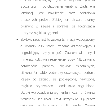
zboża ,soi i hydrolizowanej keratyny. Zadaniem
laminacji jest nawilżenie oraz odbudowa
utraconych protein. Zabieg ten utrwala czarny
pigment w rzęsie i sprawia, że koloryzacja
utrzyma się kilka tygodni.
Bo-toks rzęs jest to zabieg laminacji wzbogacony
o ‘vitamin lash botox’. Preparat wzmacniający i
pogrubiający rzęsy o 30%. Zawiera witaminy i
minerały, odżywia i regeneruje rzęsy. NIE zawiera:
parabenów, parafiny, olejków mineralnych,
silikonu, formaldehydów czy drażniących perfum.
Rzęsy po zabiegu są podkręcone, nawilżone,
miękkie, błyszczące i dodatkowo pogrubione.
Dzięki wprowadzeniu pigmentu możemy również
wzmocnić ich kolor. Efekt utrzymuje się przez
cały cykl życia rzęsy do 8 tygodni. Zabieg