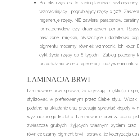
Bo-toks rzęs jest to zabieg laminacji wzbogacony o
wzmacniający i pogrubiający rzęsy o 30%. Zawiera 
regeneruje rzęsy. NIE zawiera: parabenów, parafiny,
formaldehydów czy drażniących perfum. Rzęsy
nawilżone, miękkie, błyszczące i dodatkowo pog
pigmentu możemy również wzmocnić ich kolor. Ef
cykl życia rzęsy do 8 tygodni. Zabieg polecany 
przedłużania w celu regeneracji i odżywienia natura
LAMINACJA BRWI
Laminowane brwi sprawia, że uzyskują miękkość i sprę
stylizować w preferowanym przez Ciebie stylu. Włoski b
podatne na układanie oraz przestają sprawiać kłopoty w 
wyznaczonego kształtu. Laminowanie brwi zalecane jes
zwłaszcza grubych, żyjących własnym życiem oraz k
również czarny pigment brwi i sprawia, że koloryzacja utr