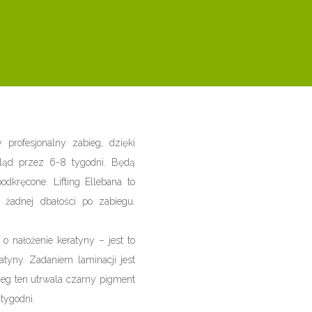
y profesjonalny zabieg, dzięki
ląd przez 6-8 tygodni. Będą
odkręcone. Lifting Ellebana to
 żadnej dbałości po zabiegu.
 o nałożenie keratyny – jest to
ratyny. Zadaniem laminacji jest
ieg ten utrwala czarny pigment
 tygodni.