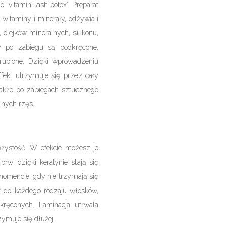
 ‘vitamin lash botox’. Preparat
witaminy i minerały, odżywia i
 olejków mineralnych, silikonu,
 po zabiegu są podkręcone,
rubione. Dzięki wprowadzeniu
ekt utrzymuje się przez cały
także po zabiegach sztucznego
lnych rzęs.
żystość. W efekcie możesz je
rwi dzięki keratynie stają się
momencie, gdy nie trzymają się
t do każdego rodzaju włosków,
ręconych. Laminacja utrwala
zymuje się dłużej.