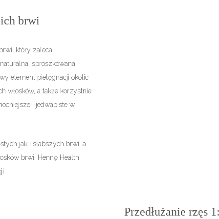
ich brwi
rwi, który zaleca
 naturalna, sproszkowana
y element pielęgnacji okolic
h włosków, a także korzystnie
mocniejsze i jedwabiste w
tych jak i słabszych brwi, a
osków brwi. Hennę Health
ji
Przedłużanie rzęs 1