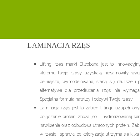
LAMINACJA RZĘS
Lifting rzęs marki Elleebana jest to innowacyjn
któremu twoje rzęsy uzyskają niesamowity wyg
pełniejsze, wymodelowane, staną się dłuższe i p
alternatywa dla przedłużania rzęs, nie wymaga
Specjalna formuła nawilży i odżywi Twoje rzęsy.
Laminacja rzęs jest to zabieg liftingu uzupełniony
połączenie protein zboża ,soi i hydrolizowanej ke
nawilżenie oraz odbudowa utraconych protein. Zab
w rzęsie i sprawia, że koloryzacja utrzyma się kilka