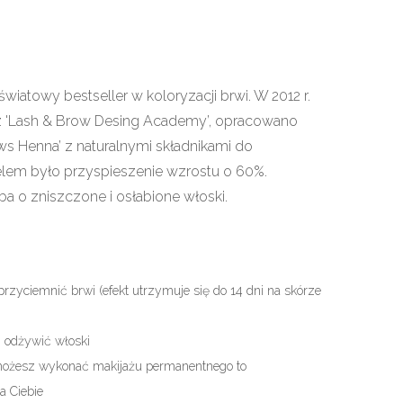
wiatowy bestseller w koloryzacji brwi. W 2012 r.
z 'Lash & Brow Desing Academy’, opracowano
ws Henna’ z naturalnymi składnikami do
celem było przyspieszenie wzrostu o 60%.
 o zniszczone i osłabione włoski.
 przyciemnić brwi (efekt utrzymuje się do 14 dni na skórze
i odżywić włoski
e możesz wykonać makijażu permanentnego to
a Ciebie