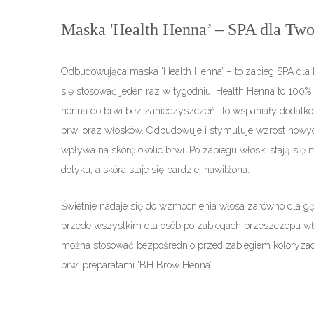
Maska 'Health Henna’ – SPA dla Two
Odbudowująca maska 'Health Henna’ – to zabieg SPA dla b
się stosować jeden raz w tygodniu. Health Henna to 100%
henna do brwi bez zanieczyszczeń. To wspaniały dodatkow
brwi oraz włosków. Odbudowuje i stymuluje wzrost nowyc
wpływa na skórę okolic brwi. Po zabiegu włoski stają się 
dotyku, a skóra staje się bardziej nawilżona.
Świetnie nadaje się do wzmocnienia włosa zarówno dla gęs
przede wszystkim dla osób po zabiegach przeszczepu wł
można stosować bezpośrednio przed zabiegiem koloryzac
brwi preparatami 'BH Brow Henna’