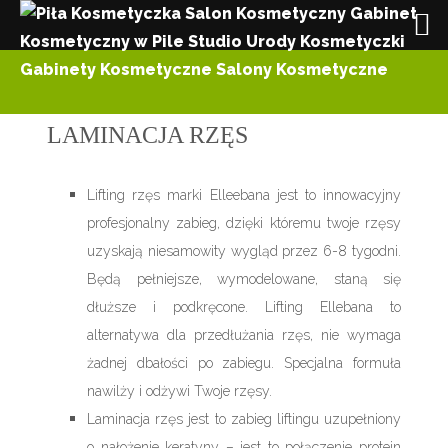
LAMINACJA RZĘS
Lifting rzęs marki Elleebana jest to innowacyjny
profesjonalny zabieg, dzięki któremu twoje rzęsy
uzyskają niesamowity wygląd przez 6-8 tygodni.
Będą pełniejsze, wymodelowane, staną się
dłuższe i podkręcone. Lifting Ellebana to
alternatywa dla przedłużania rzęs, nie wymaga
żadnej dbałości po zabiegu. Specjalna formuła
nawilży i odżywi Twoje rzęsy.
Laminacja rzęs jest to zabieg liftingu uzupełniony
o nałożenie keratyny – jest to połączenie protein