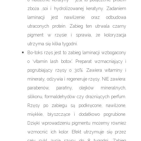
zboża ,soi i hydrolizowanej keratyny. Zadaniem
laminacji jest nawilżenie oraz odbudowa
utraconych protein. Zabieg ten utrwala czarny
pigment w rzęsie i sprawia, że koloryzacja
utrzyma się kilka tygodni.
Bo-toks rzęs jest to zabieg laminacji wzbogacony
o ‘vitamin lash botox’. Preparat wzmacniający i
pogrubiający rzęsy o 30%. Zawiera witaminy i
minerały, odżywia i regeneruje rzęsy. NIE zawiera:
parabenów, parafiny, olejków mineralnych,
silikonu, formaldehydów czy drażniących perfum.
Rzęsy po zabiegu są podkręcone, nawilżone,
miękkie, błyszczące i dodatkowo pogrubione.
Dzięki wprowadzeniu pigmentu możemy również
wzmocnić ich kolor. Efekt utrzymuje się przez
cały cykl życia rzęsy do 8 tygodni. Zabieg