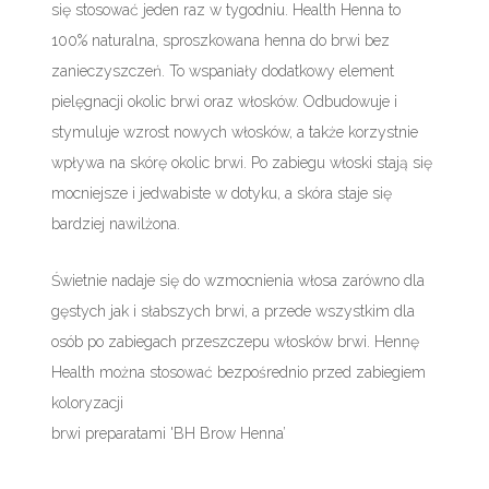
się stosować jeden raz w tygodniu. Health Henna to
100% naturalna, sproszkowana henna do brwi bez
zanieczyszczeń. To wspaniały dodatkowy element
pielęgnacji okolic brwi oraz włosków. Odbudowuje i
stymuluje wzrost nowych włosków, a także korzystnie
wpływa na skórę okolic brwi. Po zabiegu włoski stają się
mocniejsze i jedwabiste w dotyku, a skóra staje się
bardziej nawilżona.
Świetnie nadaje się do wzmocnienia włosa zarówno dla
gęstych jak i słabszych brwi, a przede wszystkim dla
osób po zabiegach przeszczepu włosków brwi. Hennę
Health można stosować bezpośrednio przed zabiegiem
koloryzacji
brwi preparatami 'BH Brow Henna’