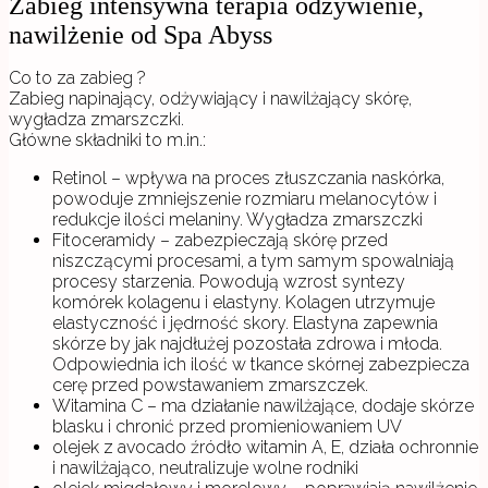
Zabieg intensywna terapia odżywienie,
nawilżenie od Spa Abyss
Co to za zabieg ?
Zabieg napinający, odżywiający i nawilżający skórę,
wygładza zmarszczki.
Główne składniki to m.in.:
Retinol – wpływa na proces złuszczania naskórka,
powoduje zmniejszenie rozmiaru melanocytów i
redukcje ilości melaniny. Wygładza zmarszczki
Fitoceramidy – zabezpieczają skórę przed
niszczącymi procesami, a tym samym spowalniają
procesy starzenia. Powodują wzrost syntezy
komórek kolagenu i elastyny. Kolagen utrzymuje
elastyczność i jędrność skory. Elastyna zapewnia
skórze by jak najdłużej pozostała zdrowa i młoda.
Odpowiednia ich ilość w tkance skórnej zabezpiecza
cerę przed powstawaniem zmarszczek.
Witamina C – ma działanie nawilżające, dodaje skórze
blasku i chronić przed promieniowaniem UV
olejek z avocado źródło witamin A, E, działa ochronnie
i nawilżająco, neutralizuje wolne rodniki