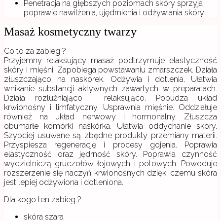
Penetracja na głębszych poziomach skóry sprzyja
poprawie nawilżenia, ujędrnienia i odżywiania skóry
Masaż kosmetyczny twarzy
Co to za zabieg ?
Przyjemny relaksujący masaż podtrzymuje elastyczność
skóry i mięśni. Zapobiega powstawaniu zmarszczek. Działa
złuszczająco na naskórek. Odżywia i dotlenia. Ułatwia
wnikanie substancji aktywnych zawartych w preparatach.
Działa rozluźniająco i relaksująco. Pobudza układ
krwionośny i limfatyczny. Usprawnia mięśnie. Oddziałuje
również na układ nerwowy i hormonalny. Złuszcza
obumarłe komórki naskórka. Ułatwia oddychanie skóry.
Szybciej usuwane są zbędne produkty przemiany materii.
Przyspiesza regenerację i procesy gojenia. Poprawia
elastyczność oraz jędrność skóry. Poprawia czynność
wydzielniczą gruczołów łojowych i potowych. Powoduje
rozszerzenie się naczyń krwionośnych dzięki czemu skóra
jest lepiej odżywiona i dotleniona.
Dla kogo ten zabieg ?
skóra szara