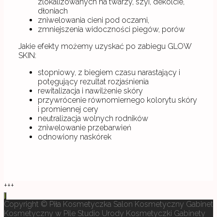
zlokalizowanych na twarzy, szyi, dekolcie,
dłoniach
zniwelowania cieni pod oczami,
zmniejszenia widoczności piegów, porów
Jakie efekty możemy uzyskać po zabiegu GLOW
SKIN:
stopniowy, z biegiem czasu narastający i
potęgujący rezultat rozjaśnienia
rewitalizacja i nawilżenie skóry
przywrócenie równomiernego kolorytu skóry
i promiennej cery
neutralizacja wolnych rodników
zniwelowanie przebarwień
odnowiony naskórek
+++
Copyright © Piła Kosmetyczka Salon Kosmetyczny Gabinet
Kosmetyczny w Pile Studio Urody Kosmetyczki Gabinety