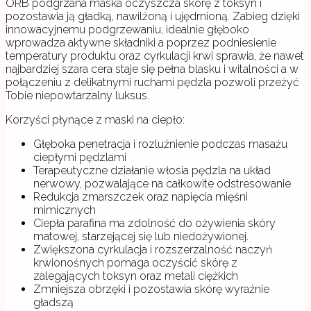
ORB podgrzana maska oczyszcza skórę z toksyn i
pozostawia ją gładką, nawilżoną i ujędrnioną. Zabieg dzięki
innowacyjnemu podgrzewaniu, idealnie głęboko
wprowadza aktywne składniki a poprzez podniesienie
temperatury produktu oraz cyrkulacji krwi sprawia, że nawet
najbardziej szara cera staje się pełna blasku i witalności a w
połączeniu z delikatnymi ruchami pędzla pozwoli przeżyć
Tobie niepowtarzalny luksus.
Korzyści płynące z maski na ciepło:
Głęboka penetracja i rozluźnienie podczas masażu
ciepłymi pędzlami
Terapeutyczne działanie włosia pędzla na układ
nerwowy, pozwalające na całkowite odstresowanie
Redukcja zmarszczek oraz napięcia mięśni
mimicznych
Ciepła parafina ma zdolność do ożywienia skóry
matowej, starzejącej się lub niedożywionej.
Zwiększona cyrkulacja i rozszerzalność naczyń
krwionośnych pomaga oczyścić skórę z
zalegających toksyn oraz metali ciężkich
Zmniejsza obrzęki i pozostawia skórę wyraźnie
gładszą